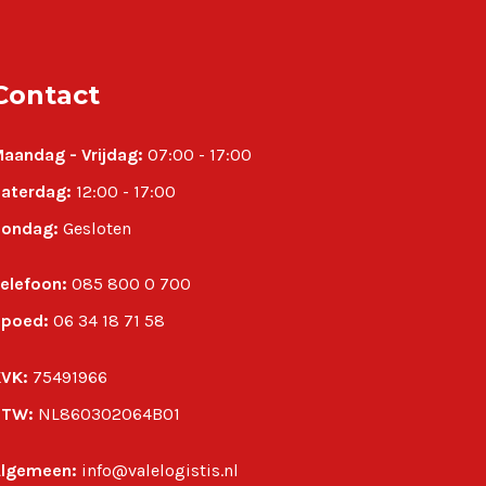
Contact
aandag - Vrijdag:
07:00 - 17:00
aterdag:
12:00 - 17:00
ondag:
Gesloten
elefoon:
085 800 0 700
poed:
06 34 18 71 58
VK:
75491966
BTW:
NL860302064B01
lgemeen:
info@valelogistis.nl