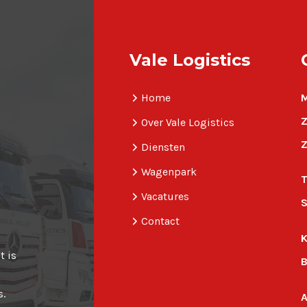
Vale Logistics
Home
M
Z
Over Vale Logistics
Z
Diensten
Wagenpark
T
Vacatures
S
Contact
K
t is
s.
A