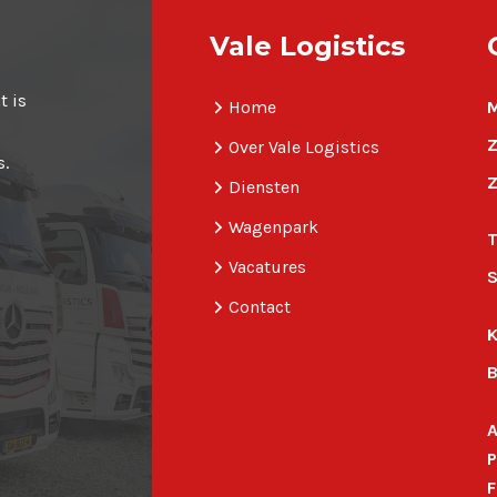
Vale Logistics
t is
Home
M
Z
Over Vale Logistics
s.
Z
Diensten
Wagenpark
T
Vacatures
S
Contact
K
A
P
F