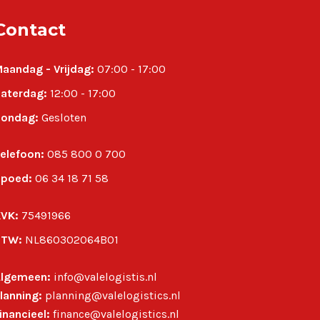
Contact
aandag - Vrijdag:
07:00 - 17:00
aterdag:
12:00 - 17:00
ondag:
Gesloten
elefoon:
085 800 0 700
poed:
06 34 18 71 58
VK:
75491966
BTW:
NL860302064B01
lgemeen:
info@valelogistis.nl
lanning:
planning@valelogistics.nl
inancieel:
finance@valelogistics.nl