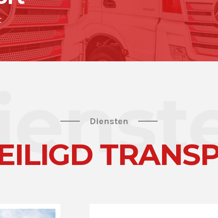
t
ienst
Diensten
EILIGD TRANS